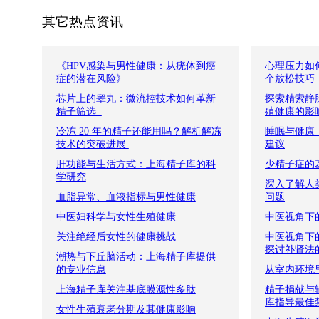
其它热点资讯
《HPV感染与男性健康：从疣体到癌
心理压力如何
症的潜在风险》
个放松技巧
芯片上的睾丸：微流控技术如何革新
探索精索静脉
精子筛选​ ​ ​
殖健康的影
冷冻 20 年的精子还能用吗？解析解冻
睡眠与健康
技术的突破进展​ ​
建议
肝功能与生活方式：上海精子库的科
少精子症的
学研究
深入了解人
血脂异常、血液指标与男性健康
问题
中医妇科学与女性生殖健康
中医视角下
关注绝经后女性的健康挑战
中医视角下
探讨补肾法
潮热与下丘脑活动：上海精子库提供
的专业信息
从室内环境
上海精子库关注基底膜源性多肽
精子捐献与
库指导最佳
女性生殖衰老分期及其健康影响