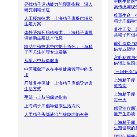
中医生殖医
寻找精子运动能力的预测指标，深入
索传统与现
研究弱精子症
尊重生命，
人工授精技术：上海精子库提供辅助
精子库倡导
生殖方案
养生四宝：
体外受精胚胎移植术：上海精子库提
类精子库倡
供辅助生殖技术信息
前列腺炎与
辅助生殖技术中的护士角色：上海精
供专业指导
子库关注护理专业发展
宫腔粘连与
从学习中获得健康
供辅助生殖
中医藏象理论在生殖健康管理中的应
“三阳开泰”
用
上海精子库
肝脏养生保健：上海精子库倡导健康
救指南
生活方式
上海精子库
手部与上肢的保健指南
每一天
上海精子库倡导健康生活方式
感冒治疗四
量产生影响
人类精子头部液泡与核膜内陷有关
上海精子库
生殖健康的
腰部劳损的