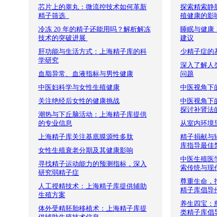
芯片上的睾丸：微流控技术如何革新
探索精索静脉
精子筛选​ ​ ​
殖健康的影
冷冻 20 年的精子还能用吗？解析解冻
睡眠与健康
技术的突破进展​ ​
建议
肝功能与生活方式：上海精子库的科
少精子症的
学研究
深入了解人
血脂异常、血液指标与男性健康
问题
中医妇科学与女性生殖健康
中医视角下
关注绝经后女性的健康挑战
中医视角下
探讨补肾法
潮热与下丘脑活动：上海精子库提供
的专业信息
从室内环境
上海精子库关注基底膜源性多肽
精子捐献与
库指导最佳
女性生殖衰老分期及其健康影响
中医生殖医
寻找精子运动能力的预测指标，深入
索传统与现
研究弱精子症
尊重生命，
人工授精技术：上海精子库提供辅助
精子库倡导
生殖方案
养生四宝：
体外受精胚胎移植术：上海精子库提
类精子库倡