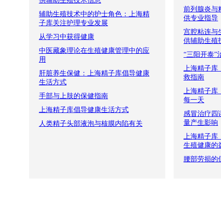
供辅助生殖技术信息
前列腺炎与
辅助生殖技术中的护士角色：上海精
供专业指导
子库关注护理专业发展
宫腔粘连与
从学习中获得健康
供辅助生殖
中医藏象理论在生殖健康管理中的应
“三阳开泰”
用
上海精子库
肝脏养生保健：上海精子库倡导健康
救指南
生活方式
上海精子库
手部与上肢的保健指南
每一天
上海精子库倡导健康生活方式
感冒治疗四
量产生影响
人类精子头部液泡与核膜内陷有关
上海精子库
生殖健康的
腰部劳损的