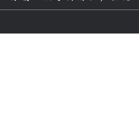
上海市人类精子库,上海捐精,复旦人类精子库,上海市人类精子库