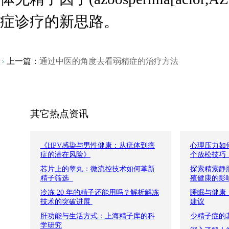
症诊疗的新思路。
上一篇：
通过中医的角度去看弱精症的治疗方法
其它热点资讯
《HPV感染与男性健康：从疣体到癌
心理压力如何
症的潜在风险》
个放松技巧
芯片上的睾丸：微流控技术如何革新
探索精索静脉
精子筛选​ ​ ​
殖健康的影
冷冻 20 年的精子还能用吗？解析解冻
睡眠与健康
技术的突破进展​ ​
建议
肝功能与生活方式：上海精子库的科
少精子症的
学研究