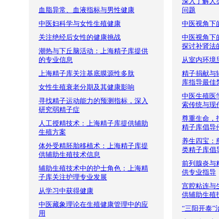
深入了解人
血脂异常、血液指标与男性健康
问题
中医妇科学与女性生殖健康
中医视角下
关注绝经后女性的健康挑战
中医视角下
探讨补肾法
潮热与下丘脑活动：上海精子库提供
的专业信息
从室内环境
上海精子库关注基底膜源性多肽
精子捐献与
库指导最佳
女性生殖衰老分期及其健康影响
中医生殖医
寻找精子运动能力的预测指标，深入
索传统与现
研究弱精子症
尊重生命，
人工授精技术：上海精子库提供辅助
精子库倡导
生殖方案
养生四宝：
体外受精胚胎移植术：上海精子库提
类精子库倡
供辅助生殖技术信息
前列腺炎与
辅助生殖技术中的护士角色：上海精
供专业指导
子库关注护理专业发展
宫腔粘连与
从学习中获得健康
供辅助生殖
中医藏象理论在生殖健康管理中的应
“三阳开泰”
用