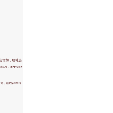
会增加，给社会
过35岁，体内的雄激
育时，再把保存的精