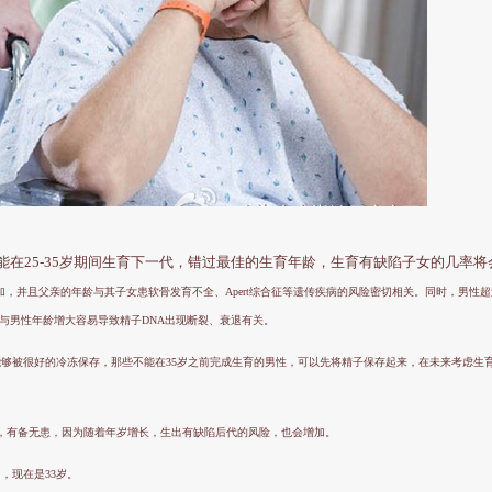
在25-35岁期间生育下一代，错过最佳的生育年龄，生育有缺陷子女的几率将
，并且父亲的年龄与其子女患软骨发育不全、Apert综合征等遗传疾病的风险密切相关。同时，男性超
与男性年龄增大容易导致精子DNA出现断裂、衰退有关。
够被很好的冷冻保存，那些不能在35岁之前完成生育的男性，可以先将精子保存起来，在未来考虑生
子，有备无患，因为随着年岁增长，生出有缺陷后代的风险，也会增加。
，现在是33岁。