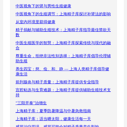
中医视角下的肾与男性生殖健康
中医视角下的生殖调节：上海精子库探讨补肾法的影响
从室内环境里获得健康
精子捐献与辅助生殖技术：上海精子库指导最佳禁欲天
数
中医生殖医学的智慧：上海精子库探索传统与现代的融
合
尊重生命，拒绝非法性别选择：上海精子库倡导伦理辅
助生殖
养生四宝：慈、俭、和、静 — 上海人类精子库倡导健
康生活
前列腺炎与精子质量：上海精子库提供专业指导
宫腔粘连与生育难题：上海精子库提供辅助生殖技术支
持
“三阳开泰”治增生
上海精子库：夏季防暑降温与中暑急救指南
上海精子库：适当晒太阳，健康生活每一天
感冒治疗四误，感冒可能会对精子质量产生影响