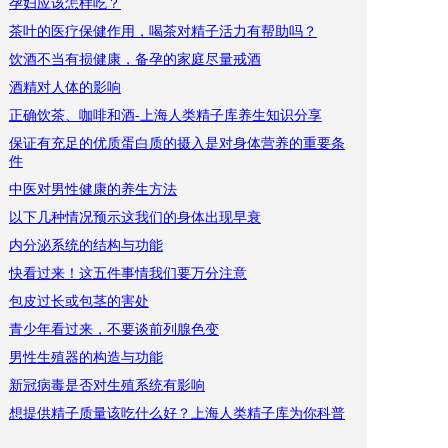
孕妇应该怎样吃？
茶叶的医疗保健作用，喝茶对精子活力有帮助吗？
饮酒不当有损健康，备孕的家庭尽量戒酒
酒精对人体的影响
正确饮茶、咖啡和酒-上海人类精子库养生知识分享
保证有充足的优质蛋白质的摄入是对身体营养的重要条
件
中医对男性健康的养生方法
以下几种情况预示这我们的身体出现早衰
内分泌系统的结构与功能
快看过来！这五件事情我们要万分注意
包皮过长或包茎的害处
青少年看过来，不要谈前列腺色变
男性生殖器的构造与功能
新冠病毒是否对生殖系统有影响
想提供精子质量该吃什么好？上海人类精子库为你科普