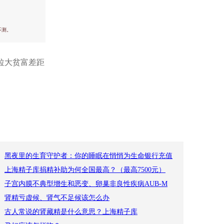
不测。
恐拉大贫富差距
黑夜里的生育守护者：你的睡眠在悄悄为生命银行充值
上海精子库捐精补助为何全国最高？（最高7500元）
子宫内膜不典型增生和恶变、卵巢非良性疾病AUB-M
肾精亏虚候、肾气不足候该怎么办
古人常说的肾藏精是什么意思？上海精子库