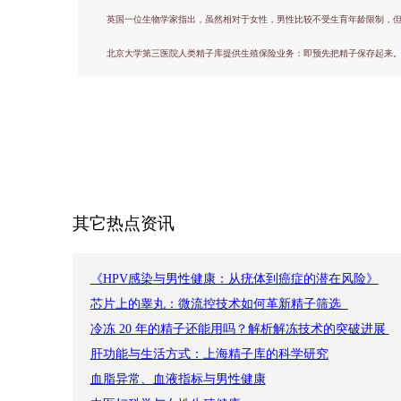
英国一位生物学家指出，虽然相对于女性，男性比较不受生育年龄限制，但
北京大学第三医院人类精子库提供生殖保险业务：即预先把精子保存起来
其它热点资讯
《HPV感染与男性健康：从疣体到癌症的潜在风险》
芯片上的睾丸：微流控技术如何革新精子筛选​ ​ ​
冷冻 20 年的精子还能用吗？解析解冻技术的突破进展​ ​
肝功能与生活方式：上海精子库的科学研究
血脂异常、血液指标与男性健康