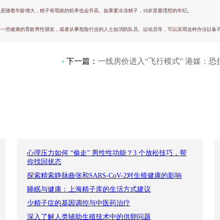
是随着年龄增大，精子有瑕疵的机率也会升高。如果要冷冻精子，18岁是最理想的年纪。
。一些健康的育龄男性朋友，或者从事危险行业的人士如消防队员、运动员等，可以采用这种办法以备
下一篇：
一线房价进入“飞行模式” 港媒：
心理压力如何 “偷走” 男性性功能？3 个放松技巧，帮
你找回状态
探索精索静脉曲张和SARS-CoV-2对生殖健康的影响
睡眠与健康：上海精子库的生活方式建议
少精子症的基因调控与中医药治疗
深入了解人类辅助生殖技术中的供卵问题