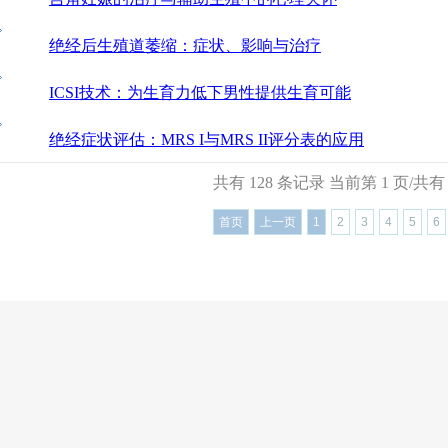
绝经后生殖道萎缩：症状、影响与治疗
ICSI技术：为生育力低下男性提供生育可能
绝经症状评估：MRS I与MRS II评分表的应用
共有 128 条记录 当前第 1 页/共有 
首页
上一页
1
2
3
4
5
6