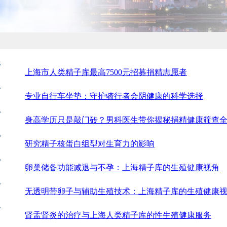
上海市人类精子库最高7500元招募捐精志愿者
专业自行车坐垫：守护骑行者会阴健康的科学选择
身高学历只是敲门砖？男科医生带你揭秘捐精健康筛查
研究精子核蛋白组型对生育力的影响
卵巢储备功能减退与不孕：上海精子库的生殖健康视角
无透明带卵子与辅助生殖技术：上海精子库的生殖健康
肾盂肾炎的治疗与上海人类精子库的性生殖健康服务